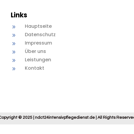
Links
Hauptseite
9
Datenschutz
9
Impressum
9
Über uns
9
Leistungen
9
Kontakt
9
Copyright © 2025 | ndct24intensivpflegedienst.de | All Rights Reserve